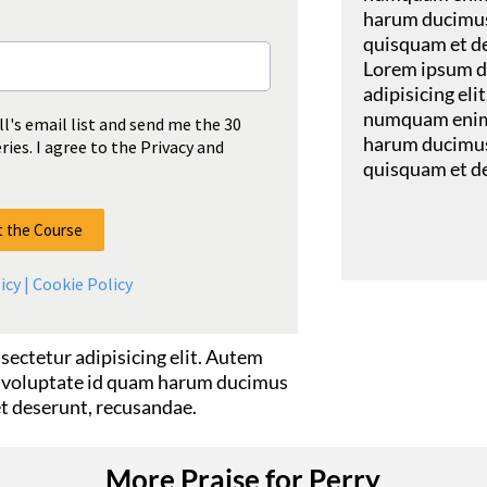
harum ducimus
quisquam et d
Lorem ipsum do
adipisicing eli
numquam enim 
ll's email list and send me the 30
harum ducimus
ies. I agree to the Privacy and
quisquam et d
t the Course
icy | Cookie Policy
sectetur adipisicing elit. Autem
b voluptate id quam harum ducimus
t deserunt, recusandae.
More Praise for Perry