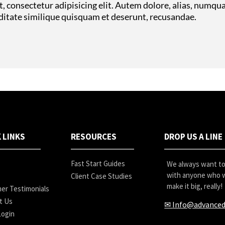
, consectetur adipisicing elit. Autem dolore, alias, numqu
tate similique quisquam et deserunt, recusandae.
 LINKS
RESOURCES
DROP US A LINE
Fast Start Guides
We always want to 
with anyone who w
Client Case Studies
make it big, really!
er Testimonials
t Us
✉
Info@advanced
Login