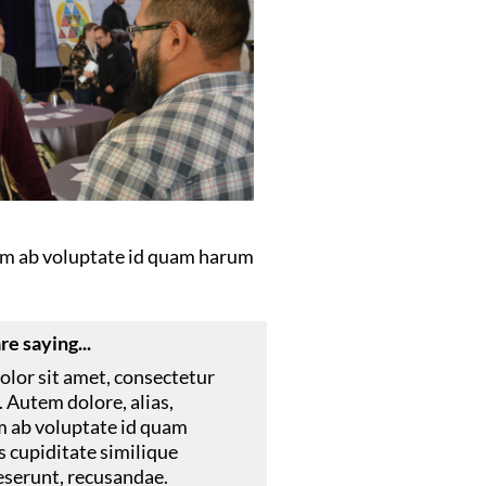
nim ab voluptate id quam harum
e saying...
lor sit amet, consectetur
t. Autem dolore, alias,
ab voluptate id quam
 cupiditate similique
eserunt, recusandae.